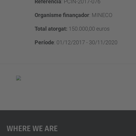
Referència
: PCIN-2017-076
Organisme finançador
: MINECO
Total atorgat:
150.000,00 euros
Període
: 01/12/2017 - 30/11/2020
Where We Are