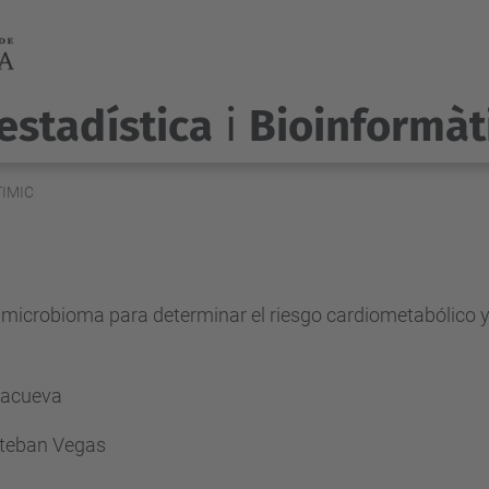
estadística
i
Bioinformàt
TIMIC
l microbioma para determinar el riesgo cardiometabólico y
 Lacueva
steban Vegas