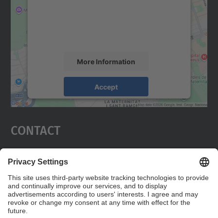
We use a third party service to embed map
content that may collect data about your
activity. Please review the details and
accept the service to see this map.
More Information
Accept
powered by
Usercentrics Consent
Management Platform
Contact
Edifici C5 Despatx 210
C. Jordi Girona, 1-3
08034 Barcelona
Contact form