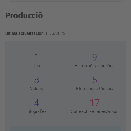
Producció
Ultima actualización
: 11/3/2025
1
9
Llibre
Formació secundària
8
5
Vídeos
Efemèrides Ciència
4
17
Infografies
Outreach xerrades/apps