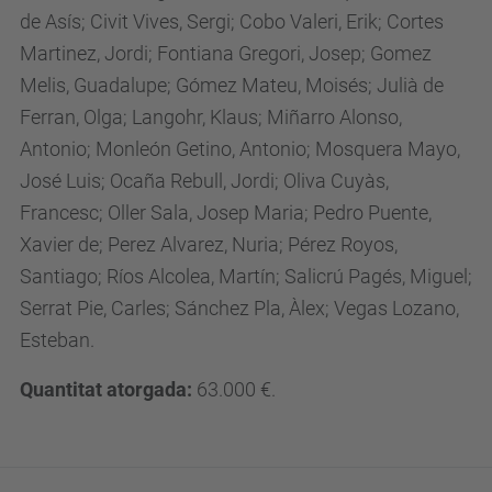
de Asís; Civit Vives, Sergi; Cobo Valeri, Erik; Cortes
Martinez, Jordi; Fontiana Gregori, Josep; Gomez
Melis, Guadalupe; Gómez Mateu, Moisés; Julià de
Ferran, Olga; Langohr, Klaus; Miñarro Alonso,
Antonio; Monleón Getino, Antonio; Mosquera Mayo,
José Luis; Ocaña Rebull, Jordi; Oliva Cuyàs,
Francesc; Oller Sala, Josep Maria; Pedro Puente,
Xavier de; Perez Alvarez, Nuria; Pérez Royos,
Santiago; Ríos Alcolea, Martín; Salicrú Pagés, Miguel;
Serrat Pie, Carles; Sánchez Pla, Àlex; Vegas Lozano,
Esteban.
Quantitat atorgada:
63.000 €.